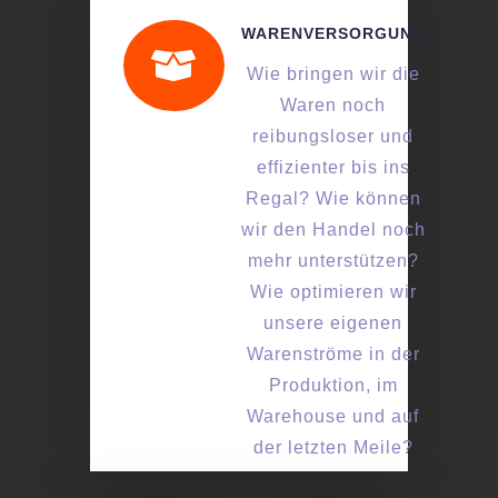
WARENVERSORGUNG

Wie bringen wir die
Waren noch
reibungsloser und
effizienter bis ins
Regal? Wie können
wir den Handel noch
mehr unterstützen?
Wie optimieren wir
unsere eigenen
Warenströme in der
Produktion, im
Warehouse und auf
der letzten Meile?