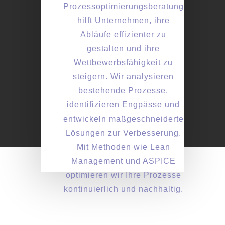
Prozessoptimierungsberatung
hilft Unternehmen, ihre
Abläufe effizienter zu
gestalten und ihre
Wettbewerbsfähigkeit zu
steigern. Wir analysieren
bestehende Prozesse,
identifizieren Engpässe und
entwickeln maßgeschneiderte
Lösungen zur Verbesserung.
Mit Methoden wie Lean
Management und ASPICE
optimieren wir Ihre Prozesse
kontinuierlich und nachhaltig.